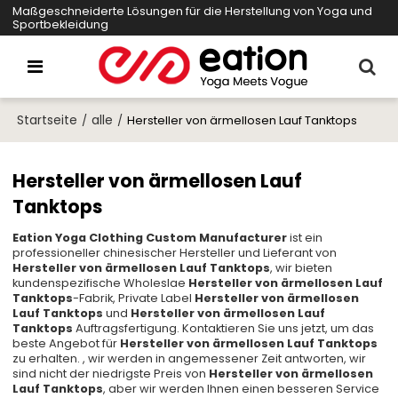
Maßgeschneiderte Lösungen für die Herstellung von Yoga und
Sportbekleidung
Startseite
alle
/
/
Hersteller von ärmellosen Lauf Tanktops
Hersteller von ärmellosen Lauf
Tanktops
Eation Yoga Clothing Custom Manufacturer
ist ein
professioneller chinesischer Hersteller und Lieferant von
Hersteller von ärmellosen Lauf Tanktops
, wir bieten
kundenspezifische Wholeslae
Hersteller von ärmellosen Lauf
Tanktops
-Fabrik, Private Label
Hersteller von ärmellosen
Lauf Tanktops
und
Hersteller von ärmellosen Lauf
Tanktops
Auftragsfertigung. Kontaktieren Sie uns jetzt, um das
beste Angebot für
Hersteller von ärmellosen Lauf Tanktops
zu erhalten. , wir werden in angemessener Zeit antworten, wir
sind nicht der niedrigste Preis von
Hersteller von ärmellosen
Lauf Tanktops
, aber wir werden Ihnen einen besseren Service