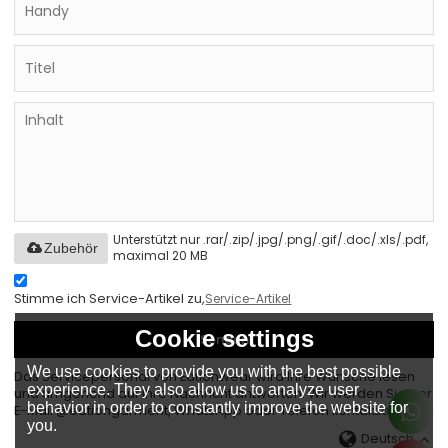
Unterstützt nur .rar/.zip/.jpg/.png/.gif/.doc/.xls/.pdf,
Zubehör
maximal 20 MB
Stimme ich Service-Artikel zu,
Service-Artikel
Cookie settings
Senden
We use cookies to provide you with the best possible
Das Servicepersonal von Eationwear wird Ihre Wünsche lesen
experience. They also allow us to analyze user
und umgehend auf Ihre Nachricht antworten. Wir werden Sie per
behavior in order to constantly improve the website for
E-Mail @eationgarment, WhatsApp oder Telefon kontaktieren.
you.
Deutsch