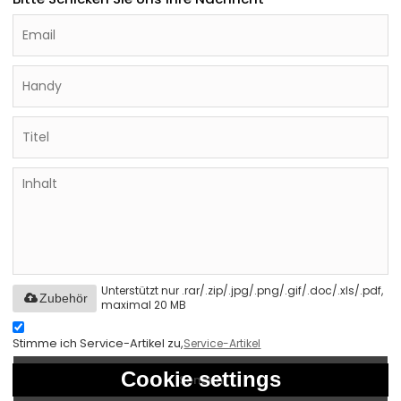
Unterstützt nur .rar/.zip/.jpg/.png/.gif/.doc/.xls/.pdf,
Zubehör
maximal 20 MB
Stimme ich Service-Artikel zu,
Service-Artikel
Cookie settings
Senden