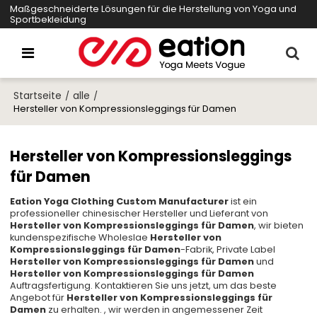
Maßgeschneiderte Lösungen für die Herstellung von Yoga und
Sportbekleidung
Startseite
alle
/
/
Hersteller von Kompressionsleggings für Damen
Hersteller von Kompressionsleggings
für Damen
Eation Yoga Clothing Custom Manufacturer
ist ein
professioneller chinesischer Hersteller und Lieferant von
Hersteller von Kompressionsleggings für Damen
, wir bieten
kundenspezifische Wholeslae
Hersteller von
Kompressionsleggings für Damen
-Fabrik, Private Label
Hersteller von Kompressionsleggings für Damen
und
Hersteller von Kompressionsleggings für Damen
Auftragsfertigung. Kontaktieren Sie uns jetzt, um das beste
Angebot für
Hersteller von Kompressionsleggings für
Damen
zu erhalten. , wir werden in angemessener Zeit