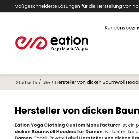
Maßgeschneiderte Lösungen für die Herstellung von Y
Kundenspezifi
/
/
Hersteller von dicken Baumwoll Hood
Startseite
alle
Hersteller von dicken Ba
Eation Yoga Clothing Custom Manufacturer
ist ein 
dicken Baumwoll Hoodies für Damen
, wir bieten ku
Damen
-Fabrik, Private Label
Hersteller von dicken B