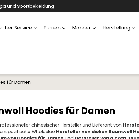
oga und Sportbekleidung
scher Service
Frauen
Männer
Herstellung
ies für Damen
umwoll Hoodies für Damen
professioneller chinesischer Hersteller und Lieferant von
Herste
ndenspezifische Wholeslae
Hersteller von dicken Baumwoll Ho
aumwoll Hoodies für Damen
und
Hersteller von dicken Bau