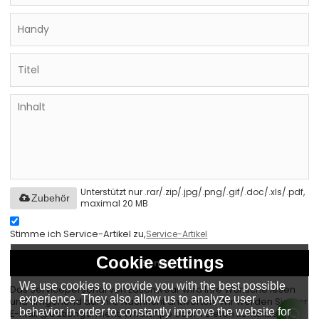
Unterstützt nur .rar/.zip/.jpg/.png/.gif/.doc/.xls/.pdf,
Zubehör
maximal 20 MB
Stimme ich Service-Artikel zu,
Service-Artikel
Cookie settings
Senden
We use cookies to provide you with the best possible
Das Servicepersonal von Eationwear wird Ihre Wünsche lesen
experience. They also allow us to analyze user
und umgehend auf Ihre Nachricht antworten. Wir werden Sie per
behavior in order to constantly improve the website for
E-Mail @eationgarment, WhatsApp oder Telefon kontaktieren.