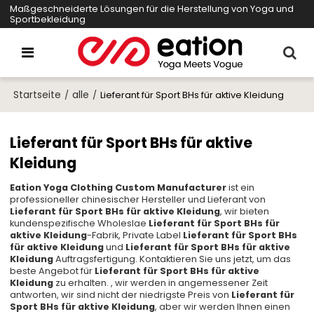
Maßgeschneiderte Lösungen für die Herstellung von Yoga und
Sportbekleidung
Startseite
alle
/
/
Lieferant für Sport BHs für aktive Kleidung
Lieferant für Sport BHs für aktive
Kleidung
Eation Yoga Clothing Custom Manufacturer
ist ein
professioneller chinesischer Hersteller und Lieferant von
Lieferant für Sport BHs für aktive Kleidung
, wir bieten
kundenspezifische Wholeslae
Lieferant für Sport BHs für
aktive Kleidung
-Fabrik, Private Label
Lieferant für Sport BHs
für aktive Kleidung
und
Lieferant für Sport BHs für aktive
Kleidung
Auftragsfertigung. Kontaktieren Sie uns jetzt, um das
beste Angebot für
Lieferant für Sport BHs für aktive
Kleidung
zu erhalten. , wir werden in angemessener Zeit
antworten, wir sind nicht der niedrigste Preis von
Lieferant für
Sport BHs für aktive Kleidung
, aber wir werden Ihnen einen