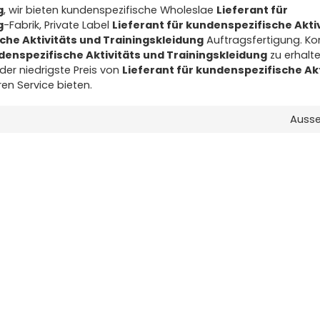
g
, wir bieten kundenspezifische Wholeslae
Lieferant für
g
-Fabrik, Private Label
Lieferant für kundenspezifische Akti
che Aktivitäts und Trainingskleidung
Auftragsfertigung. Kon
ndenspezifische Aktivitäts und Trainingskleidung
zu erhalten
der niedrigste Preis von
Lieferant für kundenspezifische Ak
en Service bieten.
Auss