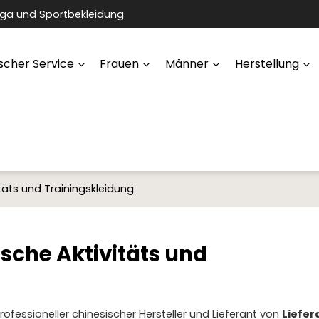
oga und Sportbekleidung
scher Service
Frauen
Männer
Herstellung
itäts und Trainingskleidung
ische Aktivitäts und
professioneller chinesischer Hersteller und Lieferant von
Liefer