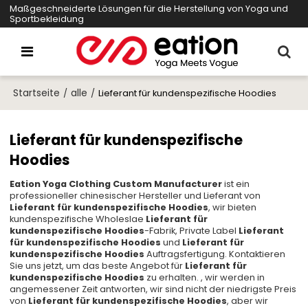
Maßgeschneiderte Lösungen für die Herstellung von Yoga und
Sportbekleidung
Startseite
alle
/
/
Lieferant für kundenspezifische Hoodies
Lieferant für kundenspezifische
Hoodies
Eation Yoga Clothing Custom Manufacturer
ist ein
professioneller chinesischer Hersteller und Lieferant von
Lieferant für kundenspezifische Hoodies
, wir bieten
kundenspezifische Wholeslae
Lieferant für
kundenspezifische Hoodies
-Fabrik, Private Label
Lieferant
für kundenspezifische Hoodies
und
Lieferant für
kundenspezifische Hoodies
Auftragsfertigung. Kontaktieren
Sie uns jetzt, um das beste Angebot für
Lieferant für
kundenspezifische Hoodies
zu erhalten. , wir werden in
angemessener Zeit antworten, wir sind nicht der niedrigste Preis
von
Lieferant für kundenspezifische Hoodies
, aber wir