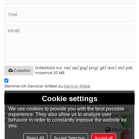
Unterstützt nur .rar/.zip/.jpg/.png/.gif/.doc/.xls/.pdf,
Zubehör
maximal 20 MB
Stimme ich Service-Artikel zu,
Service-Artikel
Cookie settings
Senden
We use cookies to provide you with the best possible
Das Servicepersonal von Eationwear wird Ihre Wünsche lesen
experience. They also allow us to analyze user
und umgehend auf Ihre Nachricht antworten. Wir werden Sie per
behavior in order to constantly improve the website for
E-Mail @eationgarment, WhatsApp oder Telefon kontaktieren.
you.
Deutsch
Reject All
Accept Selection
Accept all