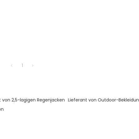
1
t von 2,5-lagigen Regenjacken
Lieferant von Outdoor-Bekleidu
en