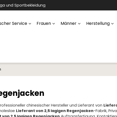
oga und Sportbekleidung
scher Service
Frauen
Männer
Herstellung
n
 Regenjacken
professioneller chinesischer Hersteller und Lieferant von
Liefer
Wholeslae
Lieferant von 2,5 lagigen Regenjacken
-Fabrik, Priv
t von 2,5 lagigen Regenjacken
Auftragsfertigung. Kontaktier