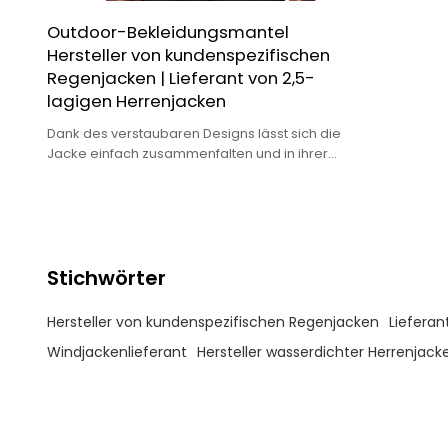
Outdoor-Bekleidungsmantel
Hersteller von kundenspezifischen
Regenjacken | Lieferant von 2,5-
lagigen Herrenjacken
Dank des verstaubaren Designs lässt sich die
Jacke einfach zusammenfalten und in ihrer
eigenen Tasche verstauen, was sie praktisch
für Reisen und Outdoor-Abenteuer macht.
Stichwörter
Hersteller von kundenspezifischen Regenjacken
Lieferan
Windjackenlieferant
Hersteller wasserdichter Herrenjack