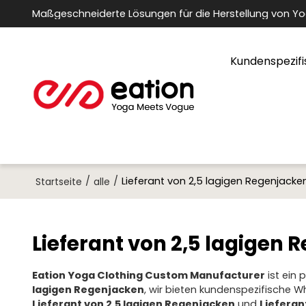
Maßgeschneiderte Lösungen für die Herstellung von Y
Kundenspezifi
/
/
Lieferant von 2,5 lagigen Regenjacke
Startseite
alle
Lieferant von 2,5 lagigen
Eation Yoga Clothing Custom Manufacturer
ist ein 
lagigen Regenjacken
, wir bieten kundenspezifische 
Lieferant von 2,5 lagigen Regenjacken
und
Lieferan