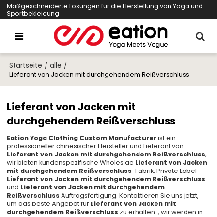
Maßgeschneiderte Lösungen für die Herstellung von Yoga und
Sportbekleidung
Startseite
alle
/
/
Lieferant von Jacken mit durchgehendem Reißverschluss
Lieferant von Jacken mit
durchgehendem Reißverschluss
Eation Yoga Clothing Custom Manufacturer
ist ein
professioneller chinesischer Hersteller und Lieferant von
Lieferant von Jacken mit durchgehendem Reißverschluss
,
wir bieten kundenspezifische Wholeslae
Lieferant von Jacken
mit durchgehendem Reißverschluss
-Fabrik, Private Label
Lieferant von Jacken mit durchgehendem Reißverschluss
und
Lieferant von Jacken mit durchgehendem
Reißverschluss
Auftragsfertigung. Kontaktieren Sie uns jetzt,
um das beste Angebot für
Lieferant von Jacken mit
durchgehendem Reißverschluss
zu erhalten. , wir werden in