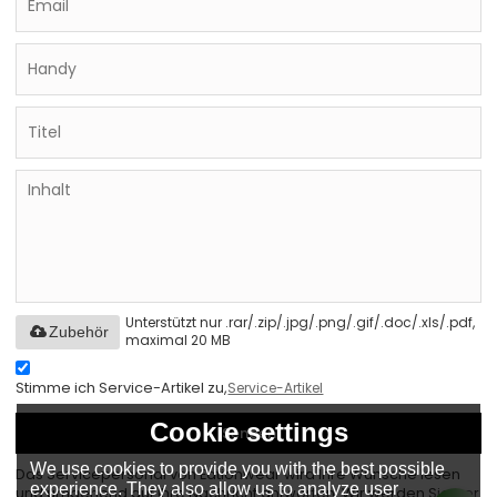
Unterstützt nur .rar/.zip/.jpg/.png/.gif/.doc/.xls/.pdf,
Zubehör
maximal 20 MB
Stimme ich Service-Artikel zu,
Service-Artikel
Cookie settings
Senden
We use cookies to provide you with the best possible
Das Servicepersonal von Eationwear wird Ihre Wünsche lesen
experience. They also allow us to analyze user
und umgehend auf Ihre Nachricht antworten. Wir werden Sie per