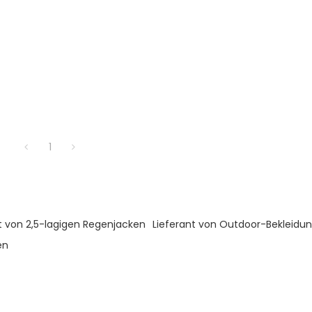
1
t von 2,5-lagigen Regenjacken
Lieferant von Outdoor-Bekleidu
en