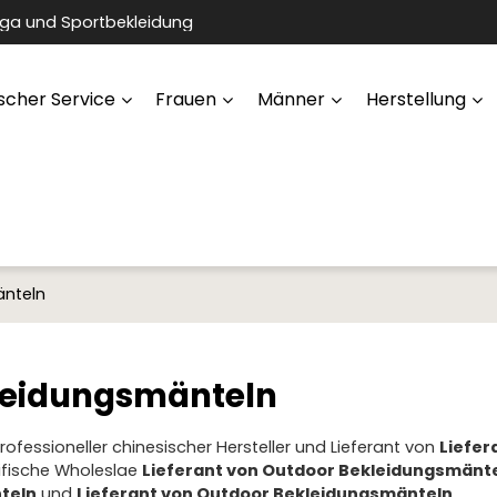
oga und Sportbekleidung
scher Service
Frauen
Männer
Herstellung
änteln
kleidungsmänteln
professioneller chinesischer Hersteller und Lieferant von
Liefer
zifische Wholeslae
Lieferant von Outdoor Bekleidungsmänt
teln
und
Lieferant von Outdoor Bekleidungsmänteln