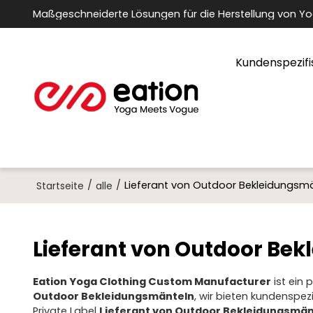
Maßgeschneiderte Lösungen für die Herstellung von Y
Kundenspezifi
/
/
Lieferant von Outdoor Bekleidungsm
Startseite
alle
Lieferant von Outdoor Be
Eation Yoga Clothing Custom Manufacturer
ist ein 
Outdoor Bekleidungsmänteln
, wir bieten kundenspe
Private Label
Lieferant von Outdoor Bekleidungsmän