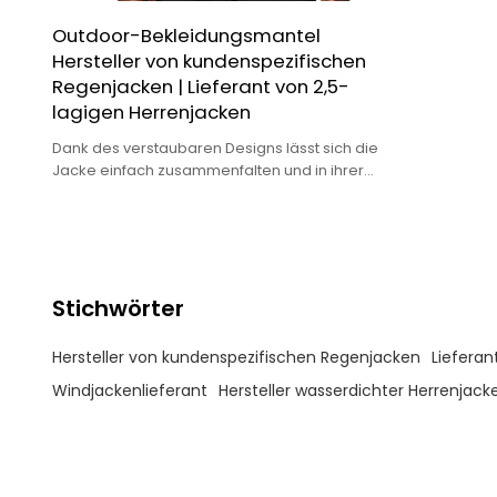
Outdoor-Bekleidungsmantel
Hersteller von kundenspezifischen
Regenjacken | Lieferant von 2,5-
lagigen Herrenjacken
Dank des verstaubaren Designs lässt sich die
Jacke einfach zusammenfalten und in ihrer
eigenen Tasche verstauen, was sie praktisch
für Reisen und Outdoor-Abenteuer macht.
Stichwörter
Hersteller von kundenspezifischen Regenjacken
Lieferan
Windjackenlieferant
Hersteller wasserdichter Herrenjack