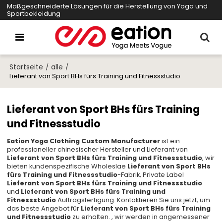
Maßgeschneiderte Lösungen für die Herstellung von Yoga und
Sportbekleidung
Startseite
alle
/
/
Lieferant von Sport BHs fürs Training und Fitnessstudio
Lieferant von Sport BHs fürs Training
und Fitnessstudio
Eation Yoga Clothing Custom Manufacturer
ist ein
professioneller chinesischer Hersteller und Lieferant von
Lieferant von Sport BHs fürs Training und Fitnessstudio
, wir
bieten kundenspezifische Wholeslae
Lieferant von Sport BHs
fürs Training und Fitnessstudio
-Fabrik, Private Label
Lieferant von Sport BHs fürs Training und Fitnessstudio
und
Lieferant von Sport BHs fürs Training und
Fitnessstudio
Auftragsfertigung. Kontaktieren Sie uns jetzt, um
das beste Angebot für
Lieferant von Sport BHs fürs Training
und Fitnessstudio
zu erhalten. , wir werden in angemessener