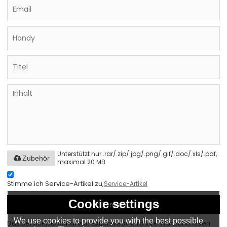
Unterstützt nur .rar/.zip/.jpg/.png/.gif/.doc/.xls/.pdf,
Zubehör
maximal 20 MB
Stimme ich Service-Artikel zu,
Service-Artikel
Cookie settings
Senden
We use cookies to provide you with the best possible
Das Servicepersonal von Eationwear wird Ihre Wünsche lesen