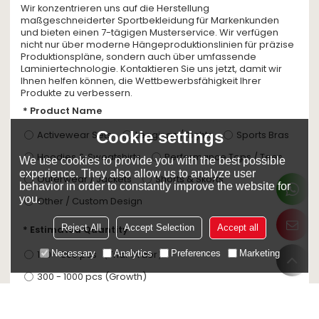
Wir konzentrieren uns auf die Herstellung
maßgeschneiderter Sportbekleidung für Markenkunden
und bieten einen 7-tägigen Musterservice. Wir verfügen
nicht nur über moderne Hängeproduktionslinien für präzise
Produktionspläne, sondern auch über umfassende
Laminiertechnologie. Kontaktieren Sie uns jetzt, damit wir
Ihnen helfen können, die Wettbewerbsfähigkeit Ihrer
Produkte zu verbessern.
Product Name
Cookie settings
Activewear Sets
Leggings / Tights
Sports Bras
Hoodies & Sweatshirts
Performance Tops / Tees
We use cookies to provide you with the best possible
experience. They also allow us to analyze user
Outerwear / Jackets
Shorts & Skorts
behavior in order to constantly improve the website for
you.
Other / Custom Design
Reject All
Accept Selection
Accept all
Estimated Quantity
100 - 300 pcs （Trial Order）
Necessary
Analytics
Preferences
Marketing
300 - 1000 pcs (Growth)
1000 - 5000 pcs (Scale-up)