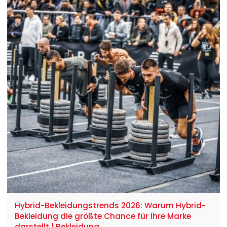
Konstruktion zu technischer Spitzenqualität verhilft.
Sichern Sie sich noch heute Ihre Lieferkettenlösung
für 2026.
Hybrid-Bekleidungstrends 2026: Warum Hybrid-
Bekleidung die größte Chance für Ihre Marke
darstellt | Bekleidung