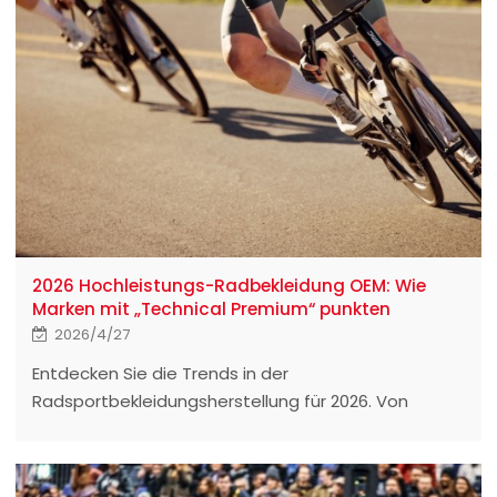
2026 Hochleistungs-Radbekleidung OEM: Wie
Marken mit „Technical Premium“ punkten
2026/4/27
Entdecken Sie die Trends in der
Radsportbekleidungsherstellung für 2026. Von
nahtloser Verklebung bis hin zu biobasierten
Textilien und 3D-Mustern. Erfahren Sie, wie
Eationwear globalen Sportartikelmarken mit präziser