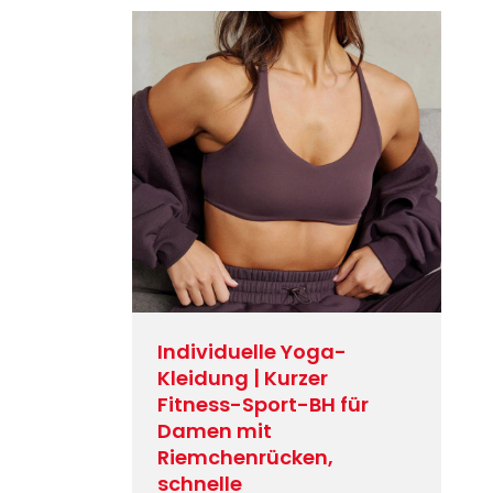
Individuelle Yoga-
Kleidung | Kurzer
Fitness-Sport-BH für
Damen mit
Riemchenrücken,
schnelle