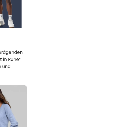
r prägenden
 in Ruhe“.
n und