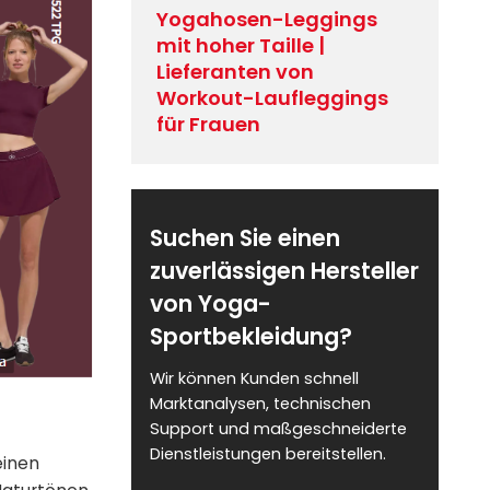
Yogahosen-Leggings
mit hoher Taille |
Lieferanten von
Workout-Laufleggings
für Frauen
Suchen Sie einen
zuverlässigen Hersteller
von Yoga-
Sportbekleidung?
Wir können Kunden schnell
Marktanalysen, technischen
Support und maßgeschneiderte
Dienstleistungen bereitstellen.
einen