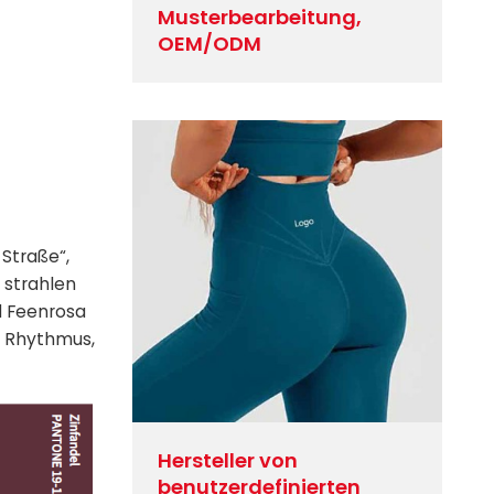
Musterbearbeitung,
OEM/ODM
Straße“,
 strahlen
d Feenrosa
m Rhythmus,
Hersteller von
benutzerdefinierten