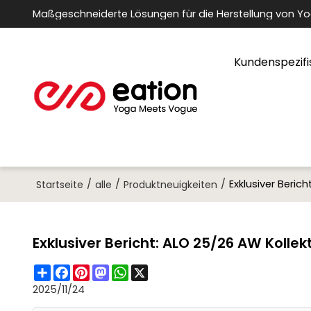
Maßgeschneiderte Lösungen für die Herstellung von Y
Kundenspezifi
/
/
/
Exklusiver Beric
Startseite
alle
Produktneuigkeiten
Exklusiver Bericht: ALO 25/26 AW Kolle
Share
Facebook
Pinterest
Mastodon
WhatsApp
X
2025/11/24