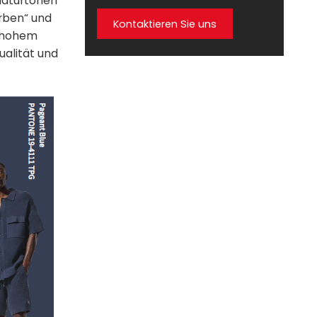
Naturtönen
arben“ und
Kontaktieren Sie uns
h hohem
ualität und