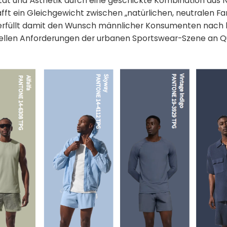
tät und Ästhetik durch eine geschickte Kombination aus 
fft ein Gleichgewicht zwischen „natürlichen, neutralen F
d erfüllt damit den Wunsch männlicher Konsumenten nac
tuellen Anforderungen der urbanen Sportswear-Szene an Q