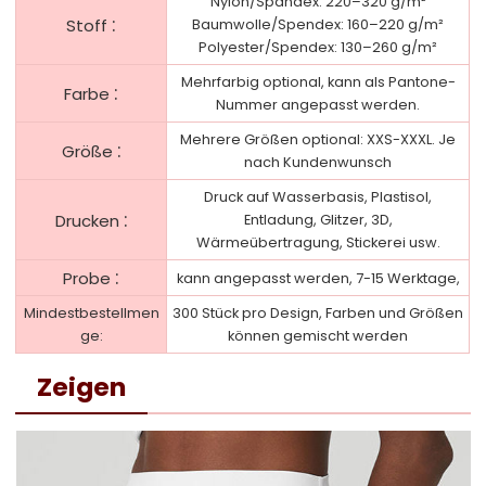
Nylon/Spandex: 220–320 g/m²
:
Stoff
Baumwolle/Spendex: 160–220 g/m²
Polyester/Spendex: 130–260 g/m²
Mehrfarbig optional, kann als Pantone-
:
Farbe
Nummer angepasst werden.
Mehrere Größen optional: XXS-XXXL. Je
:
Größe
nach Kundenwunsch
Druck auf Wasserbasis, Plastisol,
:
Drucken
Entladung, Glitzer, 3D,
Wärmeübertragung, Stickerei usw.
:
Probe
kann angepasst werden, 7-15 Werktage,
Mindestbestellmen
300 Stück pro Design, Farben und Größen
ge:
können gemischt werden
Zeigen