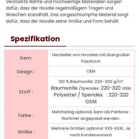
Verstärkte Nähte und hochwertige Materialien sorgen
dafür, dass der Hoodie regelmäßigem Tragen und
Waschen standhält. Das vorgeschrumpfte Material sorgt
dafür, dass der Hoodie seine Größe und Form behält.
Spezifikation
Hersteller von Hoodies mit übergroßer
ltem:
Passform
:
Design
OEM
100 % Baumwolle: 220–320 g/m²
Baumwolle
220-320
/Spendex:
GSM
:
Stoff
Polyester /
Spendex
:
220-320
GSM
Mehrfarbig optional, kann als Pantone-
:
Farbe
Nummer angepasst werden.
Mehrere Größen optional: XXS-XXXL. Je
:
Größe
nach Kundenwunsch