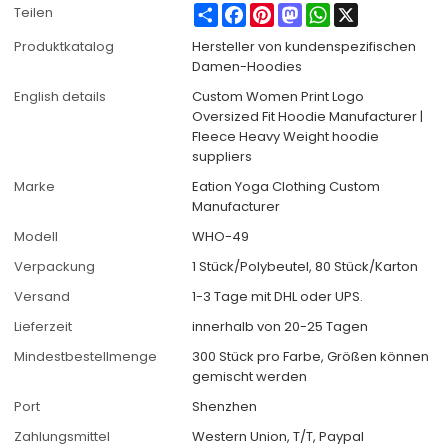
Share
Facebook
Pinterest
Mastodon
WhatsApp
X
Teilen
Produktkatalog
Hersteller von kundenspezifischen
Damen-Hoodies
English details
Custom Women Print Logo
Oversized Fit Hoodie Manufacturer |
Fleece Heavy Weight hoodie
suppliers
Marke
Eation Yoga Clothing Custom
Manufacturer
Modell
WHO-49
Verpackung
1 Stück/Polybeutel, 80 Stück/Karton
Versand
1-3 Tage mit DHL oder UPS.
Lieferzeit
innerhalb von 20-25 Tagen
Mindestbestellmenge
300 Stück pro Farbe, Größen können
gemischt werden
Port
Shenzhen
Zahlungsmittel
Western Union, T/T, Paypal