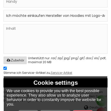
Unterstützt nur .rar/.zip/.jpg/.png/.gif/.doc/.xls/.pdf,
Zubehör
maximal 20 MB
Stimme ich Service-Artikel zu,
Service-Artikel
Cookie settings
Senden
We use cookies to provide you with the best possible
Das Servicepersonal von Eationwear wird Ihre Wünsche lesen
experience. They also allow us to analyze user
und umgehend auf Ihre Nachricht antworten. Wir werden Sie per
behavior in order to constantly improve the website for
E-Mail @eationgarment, WhatsApp oder Telefon kontaktieren.
you.
Deutsch