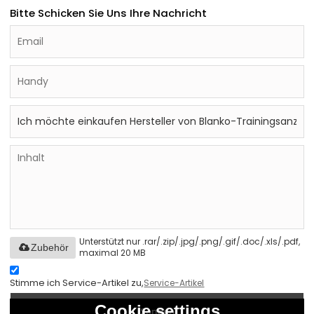
Bitte Schicken Sie Uns Ihre Nachricht
Unterstützt nur .rar/.zip/.jpg/.png/.gif/.doc/.xls/.pdf,
Zubehör
maximal 20 MB
Stimme ich Service-Artikel zu,
Service-Artikel
Cookie settings
Senden