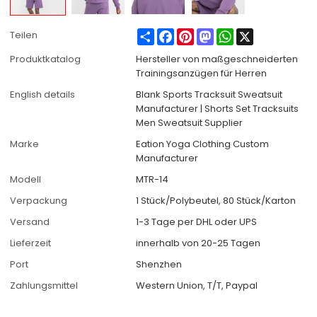
Share
Facebook
Pinterest
Mastodon
WhatsApp
X
Teilen
Produktkatalog
Hersteller von maßgeschneiderten
Trainingsanzügen für Herren
English details
Blank Sports Tracksuit Sweatsuit
Manufacturer | Shorts Set Tracksuits
Men Sweatsuit Supplier
Marke
Eation Yoga Clothing Custom
Manufacturer
Modell
MTR-14
Verpackung
1 Stück/Polybeutel, 80 Stück/Karton
Versand
1-3 Tage per DHL oder UPS
Lieferzeit
innerhalb von 20-25 Tagen
Port
Shenzhen
Zahlungsmittel
Western Union, T/T, Paypal