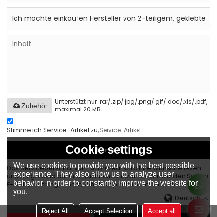
Unterstützt nur .rar/.zip/.jpg/.png/.gif/.doc/.xls/.pdf,
Zubehör
maximal 20 MB
Stimme ich Service-Artikel zu,
Service-Artikel
Cookie settings
Senden
We use cookies to provide you with the best possible
Das Servicepersonal von Eationwear wird Ihre Wünsche lesen
experience. They also allow us to analyze user
und umgehend auf Ihre Nachricht antworten. Wir werden Sie per
behavior in order to constantly improve the website for
E-Mail @eationgarment, WhatsApp oder Telefon kontaktieren.
you.
Deutsch
Reject All
Accept Selection
Accept all