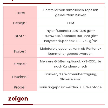
Hersteller von ärmellosen Tops mit
ltem:
gekreuztem Rücken
:
Design
OEM
Nylon/Spandex: 220–320 g/m²
:
Stoff
Baumwolle/Spendex: 160–220 g/m²
Polyester/Spendex: 130–260 g/m²
Mehrfarbig optional, kann als Pantone-
:
Farbe
Nummer angepasst werden.
Mehrere Größen optional: XXS-XXXL. Je
:
Größe
nach Kundenwunsch
Drucken, 3D, Wärmeübertragung,
:
Drucken
Stickerei usw.
:
Probe
kann angepasst werden, 7-15 Werktage
Zeigen