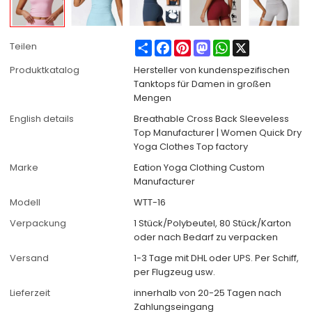
Share
Facebook
Pinterest
Mastodon
WhatsApp
X
Teilen
Produktkatalog
Hersteller von kundenspezifischen
Tanktops für Damen in großen
Mengen
English details
Breathable Cross Back Sleeveless
Top Manufacturer | Women Quick Dry
Yoga Clothes Top factory
Marke
Eation Yoga Clothing Custom
Manufacturer
Modell
WTT-16
Verpackung
1 Stück/Polybeutel, 80 Stück/Karton
oder nach Bedarf zu verpacken
Versand
1-3 Tage mit DHL oder UPS. Per Schiff,
per Flugzeug usw.
Lieferzeit
innerhalb von 20-25 Tagen nach
Zahlungseingang