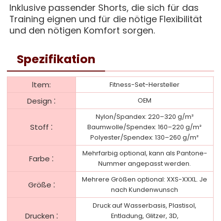
Inklusive passender Shorts, die sich für das
Training eignen und für die nötige Flexibilität
und den nötigen Komfort sorgen.
Spezifikation
ltem:
Fitness-Set-Hersteller
:
Design
OEM
Nylon/Spandex: 220–320 g/m²
:
Stoff
Baumwolle/Spendex: 160–220 g/m²
Polyester/Spendex: 130–260 g/m²
Mehrfarbig optional, kann als Pantone-
:
Farbe
Nummer angepasst werden.
Mehrere Größen optional: XXS-XXXL. Je
:
Größe
nach Kundenwunsch
Druck auf Wasserbasis, Plastisol,
:
Drucken
Entladung, Glitzer, 3D,