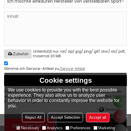
Unterstützt nur .rar/.zip/.jpg/.png/.gif/.doc/.xls/.pdf,
Zubehör
maximal 20 MB
Stimme ich Service-Artikel zu,
Service-Artikel
Cookie settings
Senden
We use cookies to provide you with the best possible
Das Servicepersonal von Eationwear wird Ihre Wünsche lesen
experience. They also allow us to analyze user
und umgehend auf Ihre Nachricht antworten. Wir werden Sie per
behavior in order to constantly improve the website for
E-Mail @eationgarment, WhatsApp oder Telefon kontaktieren.
you.
Deutsch
Reject All
Accept Selection
Accept all
Kontakt Sofort
Zur Wunschliste Hinzufügen
Necessary
Analytics
Preferences
Marketing