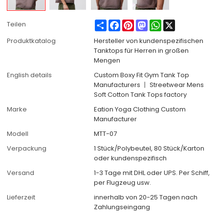
Share
Facebook
Pinterest
Mastodon
WhatsApp
X
Teilen
Produktkatalog
Hersteller von kundenspezifischen
Tanktops für Herren in großen
Mengen
English details
Custom Boxy Fit Gym Tank Top
Manufacturers 丨 Streetwear Mens
Soft Cotton Tank Tops factory
Marke
Eation Yoga Clothing Custom
Manufacturer
Modell
MTT-07
Verpackung
1 Stück/Polybeutel, 80 Stück/Karton
oder kundenspezifisch
Versand
1-3 Tage mit DHL oder UPS. Per Schiff,
per Flugzeug usw.
Lieferzeit
innerhalb von 20-25 Tagen nach
Zahlungseingang