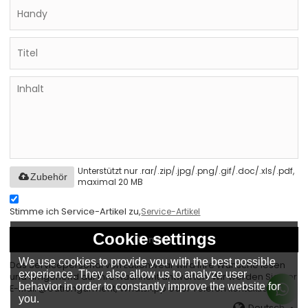
Unterstützt nur .rar/.zip/.jpg/.png/.gif/.doc/.xls/.pdf,
Zubehör
maximal 20 MB
Stimme ich Service-Artikel zu,
Service-Artikel
Cookie settings
Senden
We use cookies to provide you with the best possible
Das Servicepersonal von Eationwear wird Ihre Wünsche lesen
experience. They also allow us to analyze user
und umgehend auf Ihre Nachricht antworten. Wir werden Sie per
behavior in order to constantly improve the website for
E-Mail @eationgarment, WhatsApp oder Telefon kontaktieren.
you.
Deutsch