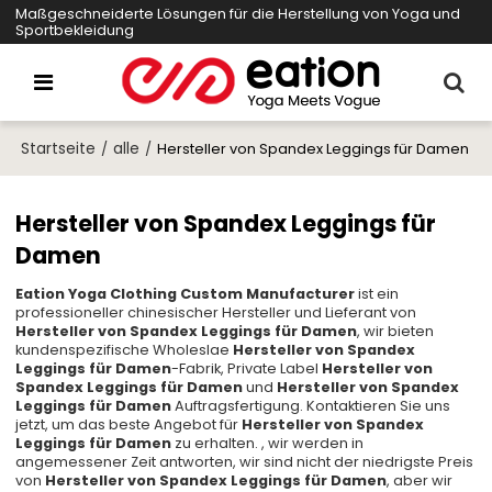
Maßgeschneiderte Lösungen für die Herstellung von Yoga und
Sportbekleidung
Startseite
alle
/
/
Hersteller von Spandex Leggings für Damen
Hersteller von Spandex Leggings für
Damen
Eation Yoga Clothing Custom Manufacturer
ist ein
professioneller chinesischer Hersteller und Lieferant von
Hersteller von Spandex Leggings für Damen
, wir bieten
kundenspezifische Wholeslae
Hersteller von Spandex
Leggings für Damen
-Fabrik, Private Label
Hersteller von
Spandex Leggings für Damen
und
Hersteller von Spandex
Leggings für Damen
Auftragsfertigung. Kontaktieren Sie uns
jetzt, um das beste Angebot für
Hersteller von Spandex
Leggings für Damen
zu erhalten. , wir werden in
angemessener Zeit antworten, wir sind nicht der niedrigste Preis
von
Hersteller von Spandex Leggings für Damen
, aber wir