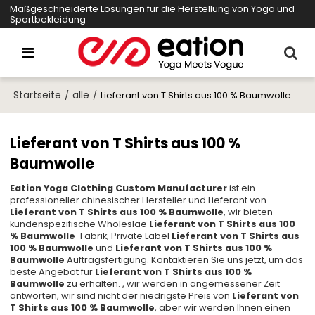
Maßgeschneiderte Lösungen für die Herstellung von Yoga und
Sportbekleidung
Startseite
alle
/
/
Lieferant von T Shirts aus 100 % Baumwolle
Lieferant von T Shirts aus 100 %
Baumwolle
Eation Yoga Clothing Custom Manufacturer
ist ein
professioneller chinesischer Hersteller und Lieferant von
Lieferant von T Shirts aus 100 % Baumwolle
, wir bieten
kundenspezifische Wholeslae
Lieferant von T Shirts aus 100
% Baumwolle
-Fabrik, Private Label
Lieferant von T Shirts aus
100 % Baumwolle
und
Lieferant von T Shirts aus 100 %
Baumwolle
Auftragsfertigung. Kontaktieren Sie uns jetzt, um das
beste Angebot für
Lieferant von T Shirts aus 100 %
Baumwolle
zu erhalten. , wir werden in angemessener Zeit
antworten, wir sind nicht der niedrigste Preis von
Lieferant von
T Shirts aus 100 % Baumwolle
, aber wir werden Ihnen einen