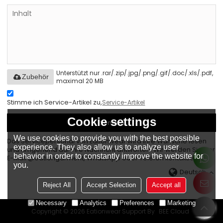
Unterstützt nur .rar/.zip/.jpg/.png/.gif/.doc/.xls/.pdf,
Zubehör
maximal 20 MB
Stimme ich Service-Artikel zu,
Service-Artikel
Cookie settings
Senden
We use cookies to provide you with the best possible
Das Servicepersonal von Eationwear wird Ihre Wünsche lesen
experience. They also allow us to analyze user
und umgehend auf Ihre Nachricht antworten. Wir werden Sie per
behavior in order to constantly improve the website for
E-Mail @eationgarment, WhatsApp oder Telefon kontaktieren.
you.
Deutsch
Reject All
Accept Selection
Accept all
Necessary
Analytics
Preferences
Marketing
Copyright © 2026
Eationwear
Support By
BEE Cloud