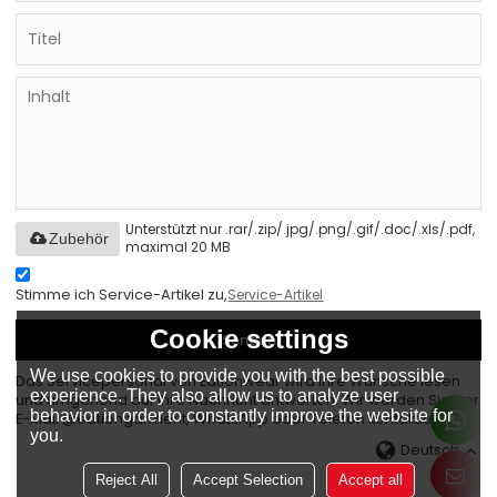
Unterstützt nur .rar/.zip/.jpg/.png/.gif/.doc/.xls/.pdf,
Zubehör
maximal 20 MB
Stimme ich Service-Artikel zu,
Service-Artikel
Cookie settings
Senden
We use cookies to provide you with the best possible
Das Servicepersonal von Eationwear wird Ihre Wünsche lesen
experience. They also allow us to analyze user
und umgehend auf Ihre Nachricht antworten. Wir werden Sie per
behavior in order to constantly improve the website for
E-Mail @eationgarment, WhatsApp oder Telefon kontaktieren.
you.
Deutsch
Reject All
Accept Selection
Accept all