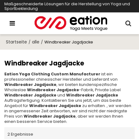
Maßgeschneiderte Lösungen für die Herstellung von Yoga und
Sportbekleidung
Startseite
alle
/
/
Windbreaker Jagdjacke
Windbreaker Jagdjacke
Eation Yoga Clothing Custom Manufacturer
ist ein
professioneller chinesischer Hersteller und Lieferant von
Windbreaker Jagdjacke
, wir bieten kundenspezifische
Wholeslae
Windbreaker Jagdjacke
-Fabrik, Private Label
Windbreaker Jagdjacke
und
Windbreaker Jagdjacke
Auftragsfertigung. Kontaktieren Sie uns jetzt, um das beste
Angebot für
Windbreaker Jagdjacke
zu erhalten. , wir werden
in angemessener Zeit antworten, wir sind nicht der niedrigste
Preis von
Windbreaker Jagdjacke
, aber wir werden Ihnen
einen besseren Service bieten.
2 Ergebnisse