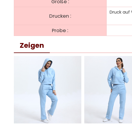
:
Größe
Druck auf 
:
Drucken
:
Probe
Zeigen