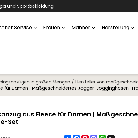
oga und Sportbekleidung
scher Service
Frauen
Männer
Herstellung
/
ainingsanzügen in großen Mengen
Hersteller von maßgeschnei
eece für Damen | Maßgeschneidertes Jogger-Jogginghosen-Tr
gsanzug aus Fleece für Damen | Maßgeschne
ge-Set
Share
Facebook
Pinterest
Mastodon
WhatsApp
X