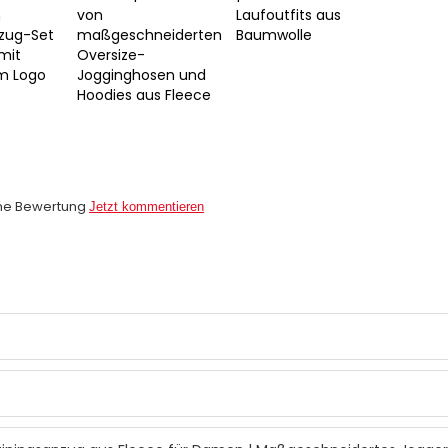
m
von
Laufoutfits aus
nzug-Set
maßgeschneiderten
Baumwolle
mit
Oversize-
em Logo
Jogginghosen und
Hoodies aus Fleece
ne Bewertung
Jetzt kommentieren