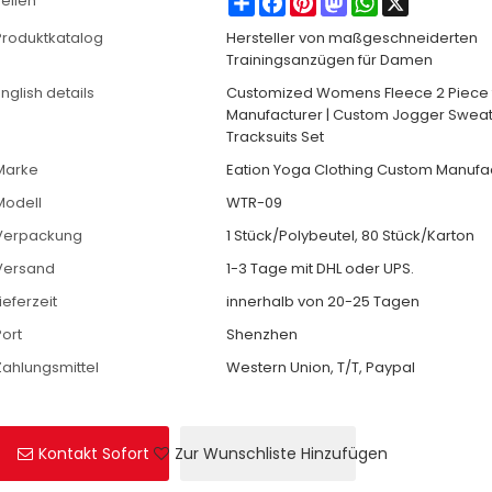
Teilen
Produktkatalog
Hersteller von maßgeschneiderten
Trainingsanzügen für Damen
nglish details
Customized Womens Fleece 2 Piece t
Manufacturer | Custom Jogger Swea
Tracksuits Set
Marke
Eation Yoga Clothing Custom Manufa
Modell
WTR-09
Verpackung
1 Stück/Polybeutel, 80 Stück/Karton
Versand
1-3 Tage mit DHL oder UPS.
ieferzeit
innerhalb von 20-25 Tagen
Port
Shenzhen
Zahlungsmittel
Western Union, T/T, Paypal
Kontakt Sofort
Zur Wunschliste Hinzufügen