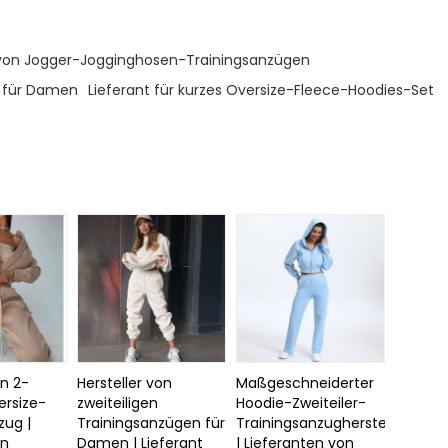
r von Jogger-Jogginghosen-Trainingsanzügen
e für Damen
Lieferant für kurzes Oversize-Fleece-Hoodies-Set
on 2-
Hersteller von
Maßgeschneiderter
ersize-
zweiteiligen
Hoodie-Zweiteiler-
zug |
Trainingsanzügen für
Trainingsanzughersteller
on
Damen | Lieferant
| Lieferanten von