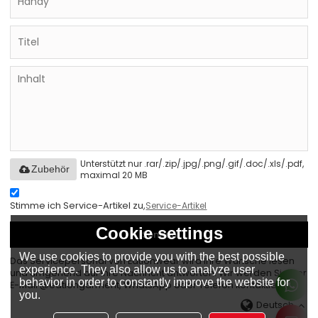
Unterstützt nur .rar/.zip/.jpg/.png/.gif/.doc/.xls/.pdf,
Zubehör
maximal 20 MB
Stimme ich Service-Artikel zu,
Service-Artikel
Cookie settings
Senden
We use cookies to provide you with the best possible
Das Servicepersonal von Eationwear wird Ihre Wünsche lesen
experience. They also allow us to analyze user
und umgehend auf Ihre Nachricht antworten. Wir werden Sie per
behavior in order to constantly improve the website for
E-Mail @eationgarment, WhatsApp oder Telefon kontaktieren.
you.
Deutsch