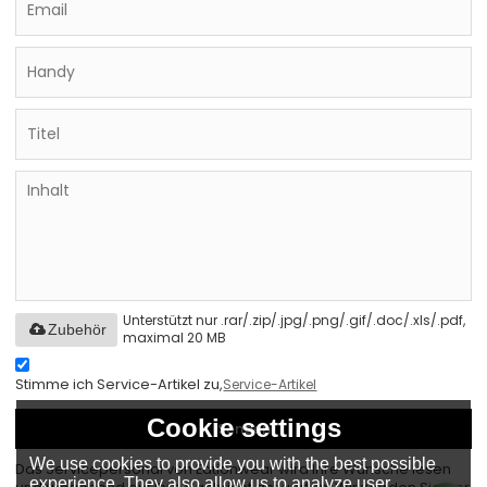
Unterstützt nur .rar/.zip/.jpg/.png/.gif/.doc/.xls/.pdf,
Zubehör
maximal 20 MB
Stimme ich Service-Artikel zu,
Service-Artikel
Cookie settings
Senden
We use cookies to provide you with the best possible
Das Servicepersonal von Eationwear wird Ihre Wünsche lesen
experience. They also allow us to analyze user