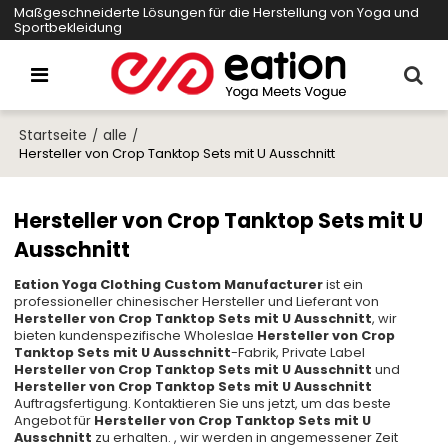
Maßgeschneiderte Lösungen für die Herstellung von Yoga und
Sportbekleidung
Startseite
alle
/
/
Hersteller von Crop Tanktop Sets mit U Ausschnitt
Hersteller von Crop Tanktop Sets mit U
Ausschnitt
Eation Yoga Clothing Custom Manufacturer
ist ein
professioneller chinesischer Hersteller und Lieferant von
Hersteller von Crop Tanktop Sets mit U Ausschnitt
, wir
bieten kundenspezifische Wholeslae
Hersteller von Crop
Tanktop Sets mit U Ausschnitt
-Fabrik, Private Label
Hersteller von Crop Tanktop Sets mit U Ausschnitt
und
Hersteller von Crop Tanktop Sets mit U Ausschnitt
Auftragsfertigung. Kontaktieren Sie uns jetzt, um das beste
Angebot für
Hersteller von Crop Tanktop Sets mit U
Ausschnitt
zu erhalten. , wir werden in angemessener Zeit