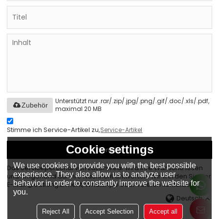
Unterstützt nur .rar/.zip/.jpg/.png/.gif/.doc/.xls/.pdf,
Zubehör
maximal 20 MB
Stimme ich Service-Artikel zu,
Service-Artikel
Cookie settings
Senden
We use cookies to provide you with the best possible
Das Servicepersonal von Eationwear wird Ihre Wünsche lesen
experience. They also allow us to analyze user
und umgehend auf Ihre Nachricht antworten. Wir werden Sie per
behavior in order to constantly improve the website for
E-Mail @eationgarment, WhatsApp oder Telefon kontaktieren.
you.
Deutsch
Reject All
Accept Selection
Accept all