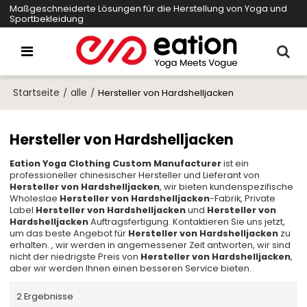
Maßgeschneiderte Lösungen für die Herstellung von Yoga und
Sportbekleidung
Startseite
alle
/
/
Hersteller von Hardshelljacken
Hersteller von Hardshelljacken
Eation Yoga Clothing Custom Manufacturer
ist ein
professioneller chinesischer Hersteller und Lieferant von
Hersteller von Hardshelljacken
, wir bieten kundenspezifische
Wholeslae
Hersteller von Hardshelljacken
-Fabrik, Private
Label
Hersteller von Hardshelljacken
und
Hersteller von
Hardshelljacken
Auftragsfertigung. Kontaktieren Sie uns jetzt,
um das beste Angebot für
Hersteller von Hardshelljacken
zu
erhalten. , wir werden in angemessener Zeit antworten, wir sind
nicht der niedrigste Preis von
Hersteller von Hardshelljacken
,
aber wir werden Ihnen einen besseren Service bieten.
2 Ergebnisse