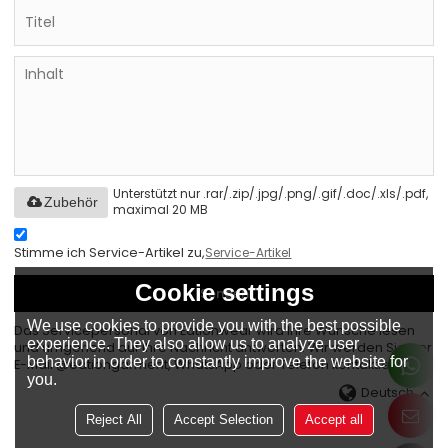
Unterstützt nur .rar/.zip/.jpg/.png/.gif/.doc/.xls/.pdf,
Zubehör
maximal 20 MB
Stimme ich Service-Artikel zu,
Service-Artikel
Cookie settings
Senden
We use cookies to provide you with the best possible
Das Servicepersonal von Eationwear wird Ihre Wünsche lesen
experience. They also allow us to analyze user
und umgehend auf Ihre Nachricht antworten. Wir werden Sie per
behavior in order to constantly improve the website for
E-Mail @eationgarment, WhatsApp oder Telefon kontaktieren.
you.
Deutsch
Reject All
Accept Selection
Accept all