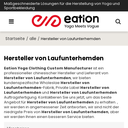
Maßgeschneiderte Lösungen für die Herstellung von Yoga und
Sportbekleidung
Startseite
alle
/
/
Hersteller von Laufunterhemden
Hersteller von Laufunterhemden
Eation Yoga Clothing Custom Manufacturer
ist ein
professioneller chinesischer Hersteller und Lieferant von
Hersteller von Laufunterhemden
, wir bieten
kundenspezifische Wholeslae
Hersteller von
Laufunterhemden
-Fabrik, Private Label
Hersteller von
Laufunterhemden
und
Hersteller von Laufunterhemden
Auftragsfertigung. Kontaktieren Sie uns jetzt, um das beste
Angebot für
Hersteller von Laufunterhemden
zu erhalten. ,
wir werden in angemessener Zeit antworten, wir sind nicht der
niedrigste Preis von
Hersteller von Laufunterhemden
, aber
wir werden Ihnen einen besseren Service bieten.