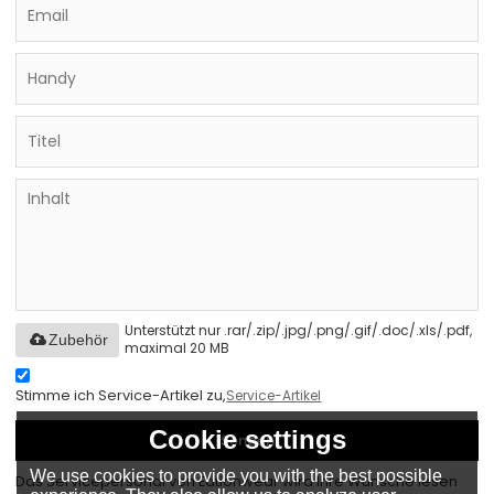
Unterstützt nur .rar/.zip/.jpg/.png/.gif/.doc/.xls/.pdf,
Zubehör
maximal 20 MB
Stimme ich Service-Artikel zu,
Service-Artikel
Cookie settings
Senden
We use cookies to provide you with the best possible
Das Servicepersonal von Eationwear wird Ihre Wünsche lesen