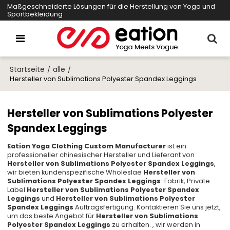
Maßgeschneiderte Lösungen für die Herstellung von Yoga und
Sportbekleidung
Startseite
alle
/
/
Hersteller von Sublimations Polyester Spandex Leggings
Hersteller von Sublimations Polyester
Spandex Leggings
Eation Yoga Clothing Custom Manufacturer
ist ein
professioneller chinesischer Hersteller und Lieferant von
Hersteller von Sublimations Polyester Spandex Leggings
,
wir bieten kundenspezifische Wholeslae
Hersteller von
Sublimations Polyester Spandex Leggings
-Fabrik, Private
Label
Hersteller von Sublimations Polyester Spandex
Leggings
und
Hersteller von Sublimations Polyester
Spandex Leggings
Auftragsfertigung. Kontaktieren Sie uns jetzt,
um das beste Angebot für
Hersteller von Sublimations
Polyester Spandex Leggings
zu erhalten. , wir werden in