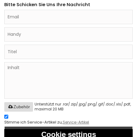
Bitte Schicken Sie Uns Ihre Nachricht
Unterstützt nur .rar/.zip/.jpg/.png/.gif/.doc/.xls/.pdf,
Zubehör
maximal 20 MB
Stimme ich Service-Artikel zu,
Service-Artikel
Cookie settings
Senden