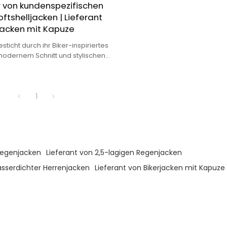
r von kundenspezifischen
ftshelljacken | Lieferant
jacken mit Kapuze
sticht durch ihr Biker-inspiriertes
modernem Schnitt und stylischen
passt somit perfekt sowohl zu
 auch zu sportlichen Looks.
1
Regenjacken
Lieferant von 2,5-lagigen Regenjacken
asserdichter Herrenjacken
Lieferant von Bikerjacken mit Kapuze