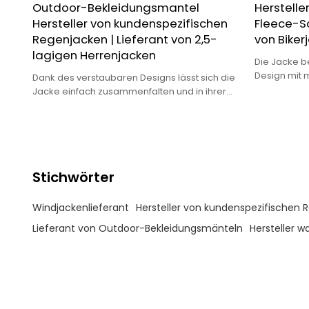
Outdoor-Bekleidungsmantel
Herstelle
Hersteller von kundenspezifischen
Fleece-So
Regenjacken | Lieferant von 2,5-
von Biker
lagigen Herrenjacken
Die Jacke be
Design mit 
Dank des verstaubaren Designs lässt sich die
Details und 
Jacke einfach zusammenfalten und in ihrer
lässigen als
eigenen Tasche verstauen, was sie praktisch
für Reisen und Outdoor-Abenteuer macht.
Stichwörter
Windjackenlieferant
Hersteller von kundenspezifischen 
Lieferant von Outdoor-Bekleidungsmänteln
Hersteller w