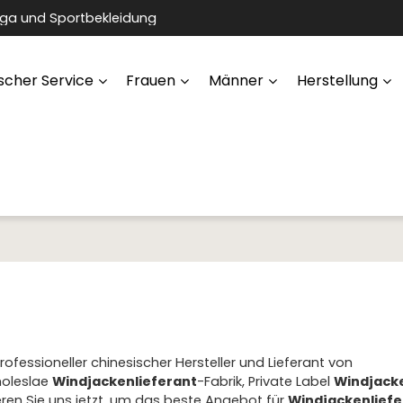
oga und Sportbekleidung
scher Service
Frauen
Männer
Herstellung
professioneller chinesischer Hersteller und Lieferant von
holeslae
Windjackenlieferant
-Fabrik, Private Label
Windjacke
eren Sie uns jetzt, um das beste Angebot für
Windjackenliefe