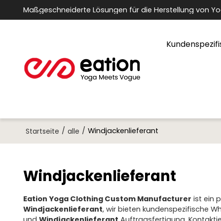
Maßgeschneiderte Lösungen für die Herstellung von Y
Kundenspezifi
/
/
Windjackenlieferant
Startseite
alle
Windjackenlieferant
Eation Yoga Clothing Custom Manufacturer
ist ein 
Windjackenlieferant
, wir bieten kundenspezifische W
und
Windjackenlieferant
Auftragsfertigung. Kontakti