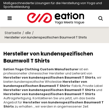
Maßgeschneiderte Lösungen für die Herstellung von Yoga und
Sportbekleidung
Startseite
alle
/
/
Hersteller von kundenspezifischen Baumwoll T Shirts
Hersteller von kundenspezifischen
Baumwoll T Shirts
Eation Yoga Clothing Custom Manufacturer
ist ein
professioneller chinesischer Hersteller und Lieferant von
Hersteller von kundenspezifischen Baumwoll T Shirts
, wir
bieten kundenspezifische Wholeslae
Hersteller von
kundenspezifischen Baumwoll T Shirts
-Fabrik, Private Label
Hersteller von kundenspezifischen Baumwoll T Shirts
und
Hersteller von kundenspezifischen Baumwoll T Shirts
Auftragsfertigung. Kontaktieren Sie uns jetzt, um das beste
Angebot für
Hersteller von kundenspezifischen Baumwoll T
Shirts
zu erhalten. , wir werden in angemessener Zeit