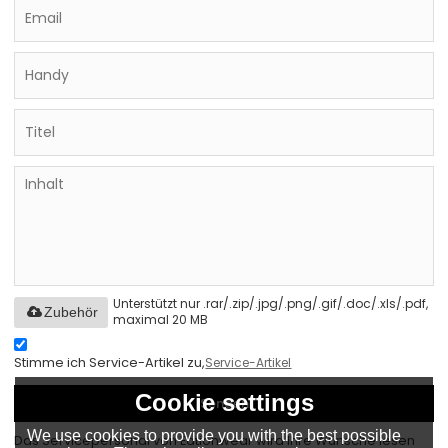
Unterstützt nur .rar/.zip/.jpg/.png/.gif/.doc/.xls/.pdf,
Zubehör
maximal 20 MB
Stimme ich Service-Artikel zu,
Service-Artikel
Cookie settings
Senden
We use cookies to provide you with the best possible
Das Servicepersonal von Eationwear wird Ihre Wünsche lesen