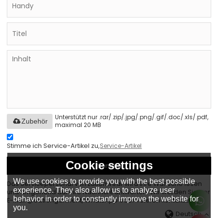
Unterstützt nur .rar/.zip/.jpg/.png/.gif/.doc/.xls/.pdf,
Zubehör
maximal 20 MB
Stimme ich Service-Artikel zu,
Service-Artikel
Cookie settings
Senden
We use cookies to provide you with the best possible
Das Servicepersonal von Eationwear wird Ihre Wünsche lesen
experience. They also allow us to analyze user
und umgehend auf Ihre Nachricht antworten. Wir werden Sie per
behavior in order to constantly improve the website for
E-Mail @eationgarment, WhatsApp oder Telefon kontaktieren.
you.
Deutsch