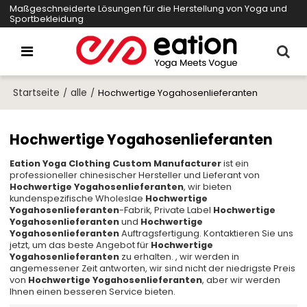
Maßgeschneiderte Lösungen für die Herstellung von Yoga und
Sportbekleidung
Startseite
alle
/
/
Hochwertige Yogahosenlieferanten
Hochwertige Yogahosenlieferanten
Eation Yoga Clothing Custom Manufacturer
ist ein
professioneller chinesischer Hersteller und Lieferant von
Hochwertige Yogahosenlieferanten
, wir bieten
kundenspezifische Wholeslae
Hochwertige
Yogahosenlieferanten
-Fabrik, Private Label
Hochwertige
Yogahosenlieferanten
und
Hochwertige
Yogahosenlieferanten
Auftragsfertigung. Kontaktieren Sie uns
jetzt, um das beste Angebot für
Hochwertige
Yogahosenlieferanten
zu erhalten. , wir werden in
angemessener Zeit antworten, wir sind nicht der niedrigste Preis
von
Hochwertige Yogahosenlieferanten
, aber wir werden
Ihnen einen besseren Service bieten.