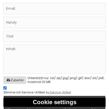
Unterstützt nur .rar/.zip/.jpg/.png/.gif/.doc/.xls/.pdf,
Zubehör
maximal 20 MB
Stimme ich Service-Artikel zu,
Service-Artikel
Cookie settings
Senden