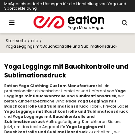
Maßgeschneiderte Lösungen für die Herstellung von Yoga und
Sportbekleidung
Startseite
alle
/
/
Yoga Leggings mit Bauchkontrolle und Sublimationsdruck
Yoga Leggings mit Bauchkontrolle und
Sublimationsdruck
Eation Yoga Clothing Custom Manufacturer
ist ein
professioneller chinesischer Hersteller und Lieferant von
Yoga
Leggings mit Bauchkontrolle und Sublimationsdruck
, wir
bieten kundenspezifische Wholeslae
Yoga Leggings mit
Bauchkontrolle und Sublimationsdruck
-Fabrik, Private Label
Yoga Leggings mit Bauchkontrolle und Sublimationsdruck
und
Yoga Leggings mit Bauchkontrolle und
Sublimationsdruck
Auftragsfertigung. Kontaktieren Sie uns
jetzt, um das beste Angebot für
Yoga Leggings mit
Bauchkontrolle und Sublimationsdruck
zu erhalten. , wir