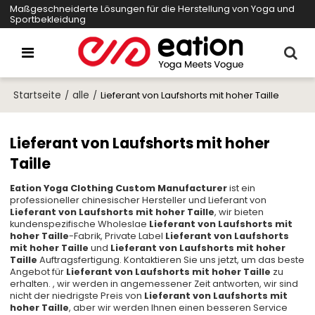
Maßgeschneiderte Lösungen für die Herstellung von Yoga und
Sportbekleidung
Startseite
alle
/
/
Lieferant von Laufshorts mit hoher Taille
Lieferant von Laufshorts mit hoher
Taille
Eation Yoga Clothing Custom Manufacturer
ist ein
professioneller chinesischer Hersteller und Lieferant von
Lieferant von Laufshorts mit hoher Taille
, wir bieten
kundenspezifische Wholeslae
Lieferant von Laufshorts mit
hoher Taille
-Fabrik, Private Label
Lieferant von Laufshorts
mit hoher Taille
und
Lieferant von Laufshorts mit hoher
Taille
Auftragsfertigung. Kontaktieren Sie uns jetzt, um das beste
Angebot für
Lieferant von Laufshorts mit hoher Taille
zu
erhalten. , wir werden in angemessener Zeit antworten, wir sind
nicht der niedrigste Preis von
Lieferant von Laufshorts mit
hoher Taille
, aber wir werden Ihnen einen besseren Service