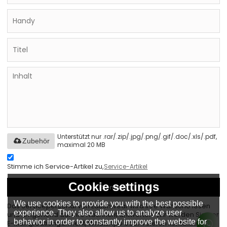
Unterstützt nur .rar/.zip/.jpg/.png/.gif/.doc/.xls/.pdf,
Zubehör
maximal 20 MB
Stimme ich Service-Artikel zu,
Service-Artikel
Cookie settings
Senden
We use cookies to provide you with the best possible
Das Servicepersonal von Eationwear wird Ihre Wünsche lesen
experience. They also allow us to analyze user
und umgehend auf Ihre Nachricht antworten. Wir werden Sie per
behavior in order to constantly improve the website for
E-Mail @eationgarment, WhatsApp oder Telefon kontaktieren.