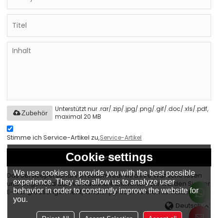
Unterstützt nur .rar/.zip/.jpg/.png/.gif/.doc/.xls/.pdf,
Zubehör
maximal 20 MB
Stimme ich Service-Artikel zu,
Service-Artikel
Cookie settings
Senden
We use cookies to provide you with the best possible
Das Servicepersonal von Eationwear wird Ihre Wünsche lesen
experience. They also allow us to analyze user
und umgehend auf Ihre Nachricht antworten. Wir werden Sie per
behavior in order to constantly improve the website for
E-Mail @eationgarment, WhatsApp oder Telefon kontaktieren.
you.
Deutsch