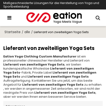
Maßgeschneiderte Lösungen für die Herstellung von Yoga und
Sportbekleidung
Startseite
alle
/
/
Lieferant von zweiteiligen Yoga Sets
Lieferant von zweiteiligen Yoga Sets
Eation Yoga Clothing Custom Manufacturer
ist ein
professioneller chinesischer Hersteller und Lieferant von
Lieferant von zweiteiligen Yoga Sets
, wir bieten
kundenspezifische Wholeslae
Lieferant von zweiteiligen
Yoga Sets
-Fabrik, Private Label
Lieferant von zweiteiligen
Yoga Sets
und
Lieferant von zweiteiligen Yoga Sets
Auftragsfertigung. Kontaktieren Sie uns jetzt, um das beste
Angebot für
Lieferant von zweiteiligen Yoga Sets
zu erhalten.
, wir werden in angemessener Zeit antworten, wir sind nicht der
niedrigste Preis von
Lieferant von zweiteiligen Yoga Sets
,
aber wir werden Ihnen einen besseren Service bieten.