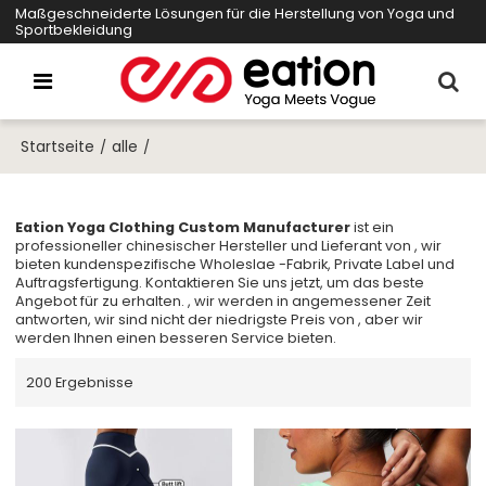
Maßgeschneiderte Lösungen für die Herstellung von Yoga und
Sportbekleidung
Startseite
alle
/
/
Eation Yoga Clothing Custom Manufacturer
ist ein
professioneller chinesischer Hersteller und Lieferant von
, wir
bieten kundenspezifische Wholeslae
-Fabrik, Private Label
und
Auftragsfertigung. Kontaktieren Sie uns jetzt, um das beste
Angebot für
zu erhalten. , wir werden in angemessener Zeit
antworten, wir sind nicht der niedrigste Preis von
, aber wir
werden Ihnen einen besseren Service bieten.
200 Ergebnisse